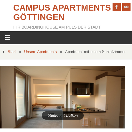
CAMPUS APARTMENTS
GÖTTINGEN
IHR BOARDINGHOUSE AM PULS DER STADT
Start
»
Unsere Apartments
»
Apartment mit einem Schlafzimmer
Studio mit Balkon