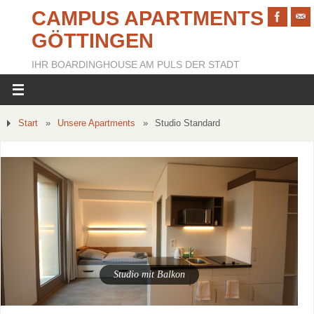
CAMPUS APARTMENTS
GÖTTINGEN
IHR BOARDINGHOUSE AM PULS DER STADT
Start
»
Unsere Apartments
»
Studio Standard
Studio mit Balkon